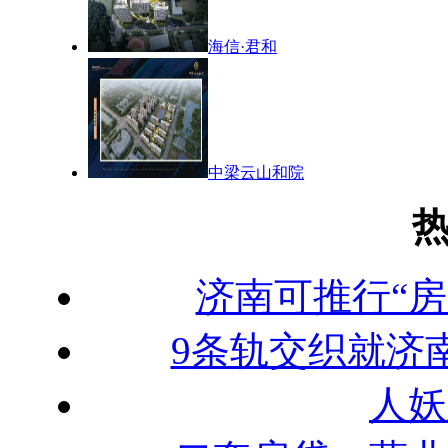
海信·君和
中梁云山和院
济南可推行“房
9条轨交织就济
人妖