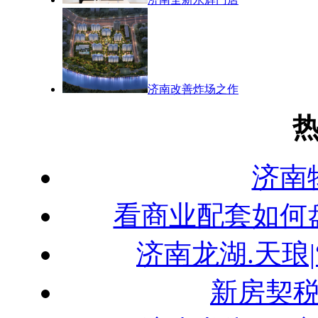
济南改善炸场之作
济南
看商业配套如何
济南龙湖.天琅
新房契